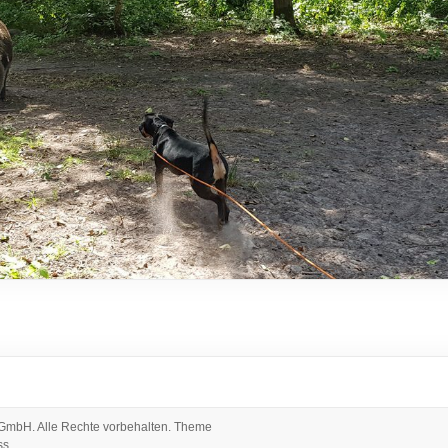
 gGmbH
. Alle Rechte vorbehalten. Theme
ss
.