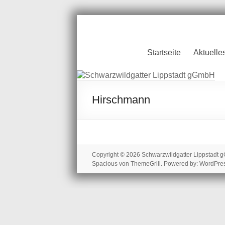
Zum
Inhalt
springen
Schwarzwildgatt
Startseite
Aktuelle
Lippstadt gGmb
Hirschmann
Copyright © 2026
Schwarzwildgatter Lippstadt
Spacious
von ThemeGrill. Powered by:
WordPre