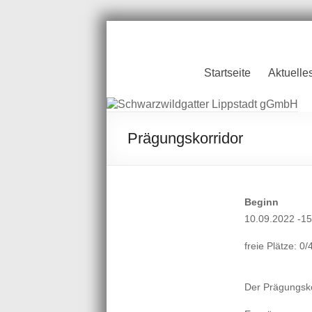
Zum
Inhalt
springen
Schwarzwildgatt
Startseite
Aktuelle
Lippstadt gGmb
Prägungskorridor
Beginn
10.09.2022 -15
freie Plätze: 0/
Der Prägungsko