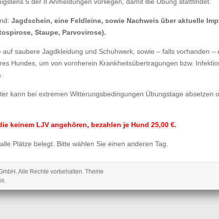
gstens 5 der 8 Anmeldungen vorliegen, damit die Übung stattfindet.
ind:
Jagdschein, eine Feldleine, sowie Nachweis über aktuelle Imp
tospirose, Staupe, Parvovirose).
te auf saubere Jagdkleidung und Schuhwerk, sowie – falls vorhanden –
res Hundes, um von vornherein Krankheitsübertragungen bzw. Infekti
.
ster kann bei extremen Witterungsbedingungen Übungstage absetzen 
die keinem LJV angehören, bezahlen je Hund 25,00 €.
 alle Plätze belegt. Bitte wählen Sie einen anderen Tag.
 gGmbH
. Alle Rechte vorbehalten. Theme
ss
.