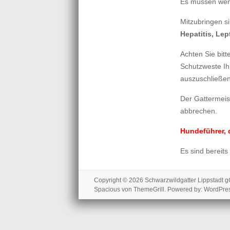
Es müssen weni
Mitzubringen s
Hepatitis, Lep
Achten Sie bit
Schutzweste Ih
auszuschließen
Der Gattermei
abbrechen.
Hundeführer, 
Es sind bereits
Copyright © 2026
Schwarzwildgatter Lippstadt
Spacious
von ThemeGrill. Powered by:
WordPre