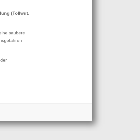
fung (Tollwut,
 eine saubere
onsgefahren
oder