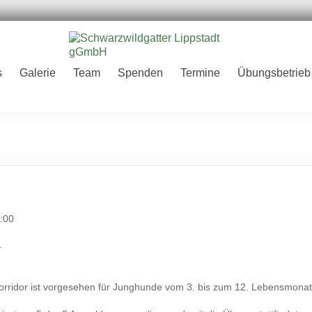
er
s
Galerie
Team
Spenden
Termine
Übungsbetrieb
H
:00
4
rridor ist vorgesehen für Junghunde vom 3. bis zum 12. Lebensmonat