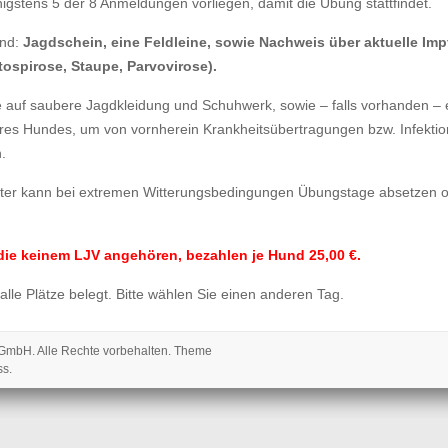
gstens 5 der 8 Anmeldungen vorliegen, damit die Übung stattfindet.
ind:
Jagdschein, eine Feldleine, sowie Nachweis über aktuelle Imp
tospirose, Staupe, Parvovirose).
te auf saubere Jagdkleidung und Schuhwerk, sowie – falls vorhanden –
res Hundes, um von vornherein Krankheitsübertragungen bzw. Infekti
.
ster kann bei extremen Witterungsbedingungen Übungstage absetzen 
die keinem LJV angehören, bezahlen je Hund 25,00 €.
 alle Plätze belegt. Bitte wählen Sie einen anderen Tag.
 gGmbH
. Alle Rechte vorbehalten. Theme
ss
.