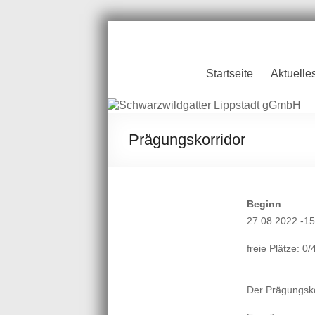
Zum
Inhalt
springen
Schwarzwildgatt
Startseite
Aktuelle
Lippstadt gGmb
Prägungskorridor
Beginn
27.08.2022 -15
freie Plätze: 0/
Der Prägungsko