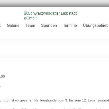
er
s
Galerie
Team
Spenden
Termine
Übungsbetrieb
H
:00
4
rridor ist vorgesehen für Junghunde vom 3. bis zum 12. Lebensmonat