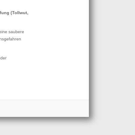
fung (Tollwut,
 eine saubere
onsgefahren
oder