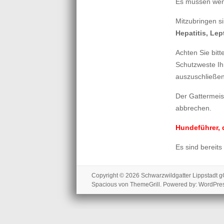
Es müssen weni
Mitzubringen s
Hepatitis, Lep
Achten Sie bit
Schutzweste Ih
auszuschließen
Der Gattermei
abbrechen.
Hundeführer, 
Es sind bereits
Copyright © 2026
Schwarzwildgatter Lippstadt
Spacious
von ThemeGrill. Powered by:
WordPre