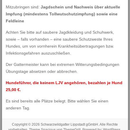
Mitzubringen sind:
Jagdschein und Nachweis über aktuelle
Impfung (mindestens Tollwutschutzimpfung) sowie eine
Feldleine
Achten Sie bitte auf saubere Jagdkleidung und Schuhwerk,
sowie – falls vorhanden – eine saubere Schutzweste Ihres
Hundes, um von vornherein Krankheitsübertragungen bzw.
Infektionsgefahren auszuschließen.
Der Gattermeister kann bei extremen Witterungsbedingungen
Übungstage absetzen oder abbrechen.
Hundeführer, die keinem LJV angehören, bezahlen je Hund
25,00 €.
Es sind bereits alle Plätze belegt. Bitte wählen Sie einen
anderen Tag.
Copyright © 2026
Schwarzwildgatter Lippstadt gGmbH
. Alle Rechte
vorbehalten. Theme
Spacious
von ThemeGrill. Powered by:
WordPress
.