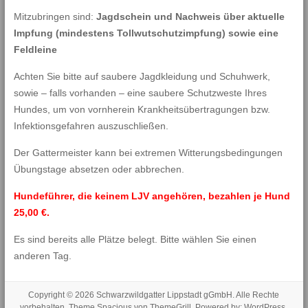
Mitzubringen sind:
Jagdschein und Nachweis über aktuelle
Impfung (mindestens Tollwutschutzimpfung) sowie eine
Feldleine
Achten Sie bitte auf saubere Jagdkleidung und Schuhwerk,
sowie – falls vorhanden – eine saubere Schutzweste Ihres
Hundes, um von vornherein Krankheitsübertragungen bzw.
Infektionsgefahren auszuschließen.
Der Gattermeister kann bei extremen Witterungsbedingungen
Übungstage absetzen oder abbrechen.
Hundeführer, die keinem LJV angehören, bezahlen je Hund
25,00 €.
Es sind bereits alle Plätze belegt. Bitte wählen Sie einen
anderen Tag.
Copyright © 2026
Schwarzwildgatter Lippstadt gGmbH
. Alle Rechte
vorbehalten. Theme
Spacious
von ThemeGrill. Powered by:
WordPress
.