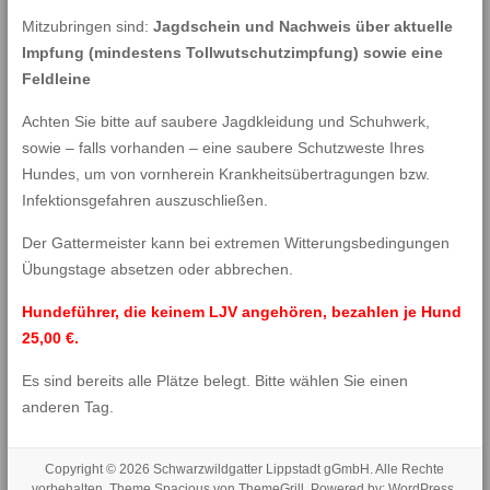
Mitzubringen sind:
Jagdschein und Nachweis über aktuelle
Impfung (mindestens Tollwutschutzimpfung) sowie eine
Feldleine
Achten Sie bitte auf saubere Jagdkleidung und Schuhwerk,
sowie – falls vorhanden – eine saubere Schutzweste Ihres
Hundes, um von vornherein Krankheitsübertragungen bzw.
Infektionsgefahren auszuschließen.
Der Gattermeister kann bei extremen Witterungsbedingungen
Übungstage absetzen oder abbrechen.
Hundeführer, die keinem LJV angehören, bezahlen je Hund
25,00 €.
Es sind bereits alle Plätze belegt. Bitte wählen Sie einen
anderen Tag.
Copyright © 2026
Schwarzwildgatter Lippstadt gGmbH
. Alle Rechte
vorbehalten. Theme
Spacious
von ThemeGrill. Powered by:
WordPress
.