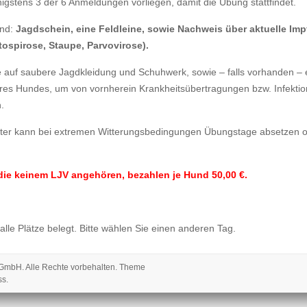
gstens 3 der 6 Anmeldungen vorliegen, damit die Übung stattfindet.
ind:
Jagdschein, eine Feldleine, sowie Nachweis über aktuelle Imp
tospirose, Staupe, Parvovirose).
te auf saubere Jagdkleidung und Schuhwerk, sowie – falls vorhanden –
res Hundes, um von vornherein Krankheitsübertragungen bzw. Infekti
.
ster kann bei extremen Witterungsbedingungen Übungstage absetzen 
die keinem LJV angehören, bezahlen je Hund 50,00 €.
 alle Plätze belegt. Bitte wählen Sie einen anderen Tag.
 gGmbH
. Alle Rechte vorbehalten. Theme
ss
.