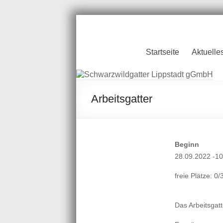
Zum
Inhalt
springen
Schwarzwildgatt
Startseite
Aktuelle
Lippstadt gGmb
Arbeitsgatter
Beginn
28.09.2022 -10
freie Plätze: 0/
Das Arbeitsgat