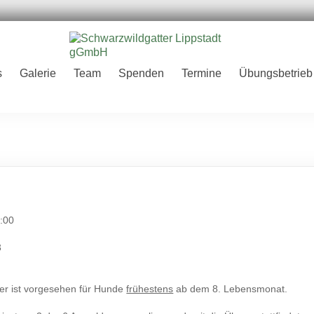
er
s
Galerie
Team
Spenden
Termine
Übungsbetrieb
H
:00
3
ter ist vorgesehen für Hunde
frühestens
ab dem 8. Lebensmonat.