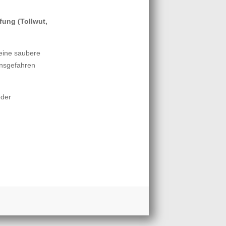
fung (Tollwut,
 eine saubere
onsgefahren
oder