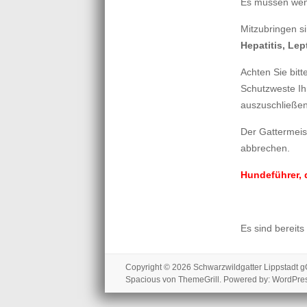
Es müssen weni
Mitzubringen s
Hepatitis, Lep
Achten Sie bit
Schutzweste Ih
auszuschließen
Der Gattermei
abbrechen.
Hundeführer, 
Es sind bereits
Copyright © 2026
Schwarzwildgatter Lippstadt
Spacious
von ThemeGrill. Powered by:
WordPre