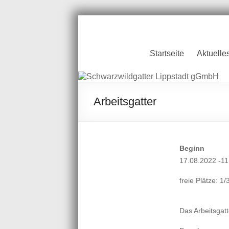
Zum
Inhalt
springen
Schwarzwildgatt
Startseite
Aktuelle
Lippstadt gGmb
Arbeitsgatter
Beginn
17.08.2022 -11
freie Plätze: 1/
Das Arbeitsgat