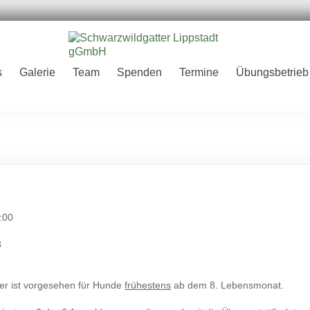
er
s
Galerie
Team
Spenden
Termine
Übungsbetrieb
H
:00
3
ter ist vorgesehen für Hunde
frühestens
ab dem 8. Lebensmonat.