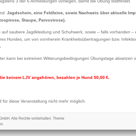
gstens 3 der 6 Anmeldungen vorliegen, damit die Übung stattfindet.
ind:
Jagdschein, eine Feldleine, sowie Nachweis über aktuelle Imp
tospirose, Staupe, Parvovirose).
te auf saubere Jagdkleidung und Schuhwerk, sowie – falls vorhanden –
res Hundes, um von vornherein Krankheitsübertragungen bzw. Infekti
.
ster kann bei extremen Witterungsbedingungen Übungstage absetzen 
die keinem LJV angehören, bezahlen je Hund 50,00 €.
 für diese Veranstaltung nicht mehr möglich.
 gGmbH
. Alle Rechte vorbehalten. Theme
ss
.