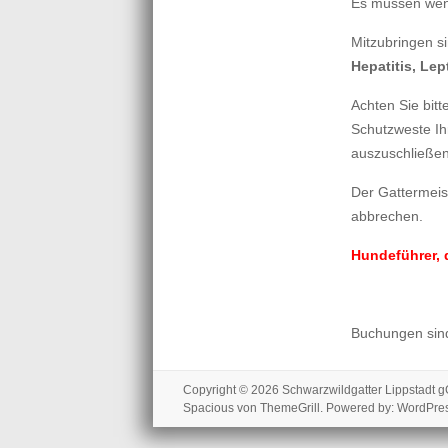
Es müssen weni
Mitzubringen s
Hepatitis, Lep
Achten Sie bit
Schutzweste Ih
auszuschließen
Der Gattermei
abbrechen.
Hundeführer, 
Buchungen sind
Copyright © 2026
Schwarzwildgatter Lippstadt
Spacious
von ThemeGrill. Powered by:
WordPre