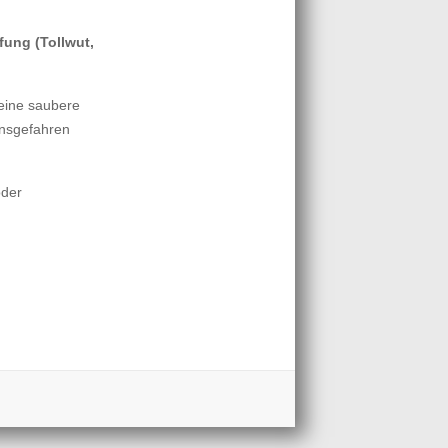
fung (Tollwut,
 eine saubere
onsgefahren
oder