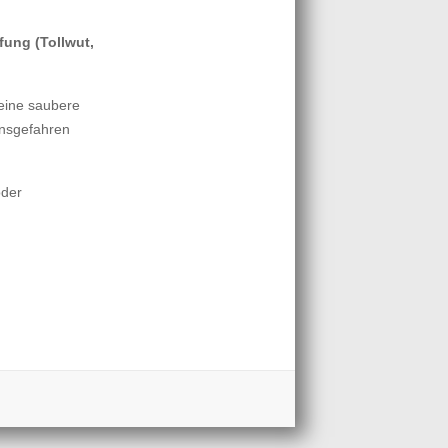
fung (Tollwut,
 eine saubere
onsgefahren
oder