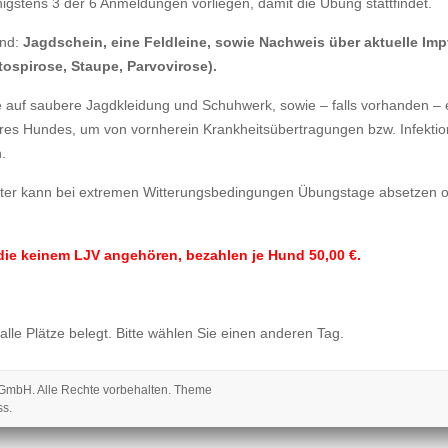
gstens 3 der 6 Anmeldungen vorliegen, damit die Übung stattfindet.
ind:
Jagdschein, eine Feldleine, sowie Nachweis über aktuelle Imp
tospirose, Staupe, Parvovirose).
te auf saubere Jagdkleidung und Schuhwerk, sowie – falls vorhanden –
res Hundes, um von vornherein Krankheitsübertragungen bzw. Infekti
.
ster kann bei extremen Witterungsbedingungen Übungstage absetzen 
die keinem LJV angehören, bezahlen je Hund 50,00 €.
 alle Plätze belegt. Bitte wählen Sie einen anderen Tag.
 gGmbH
. Alle Rechte vorbehalten. Theme
ss
.