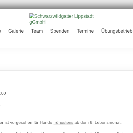
er
s
Galerie
Team
Spenden
Termine
Übungsbetrieb
H
:00
3
ter ist vorgesehen für Hunde
frühestens
ab dem 8. Lebensmonat.