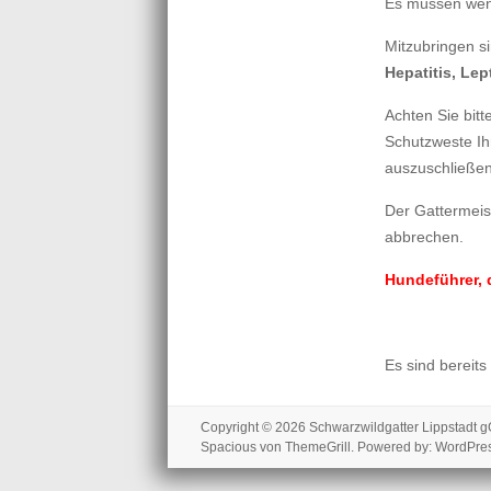
Es müssen weni
Mitzubringen s
Hepatitis, Lep
Achten Sie bit
Schutzweste Ih
auszuschließen
Der Gattermei
abbrechen.
Hundeführer, 
Es sind bereits
Copyright © 2026
Schwarzwildgatter Lippstadt
Spacious
von ThemeGrill. Powered by:
WordPre