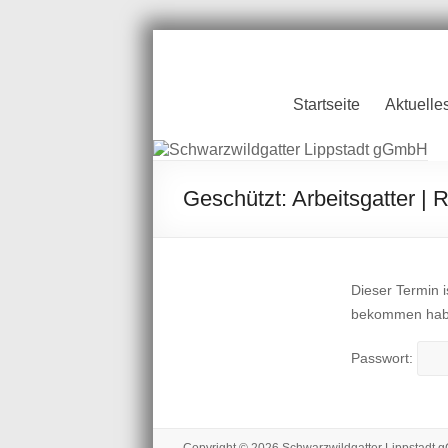
Zum
Inhalt
springen
Schwarzwildgatt
Startseite
Aktuelle
Lippstadt gGmb
Geschützt: Arbeitsgatter | R
Dieser Termin i
bekommen haben
Passwort: