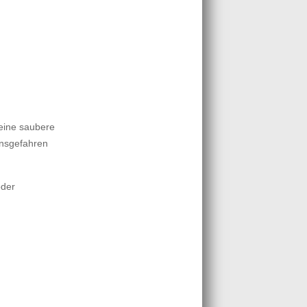
 eine saubere
onsgefahren
oder