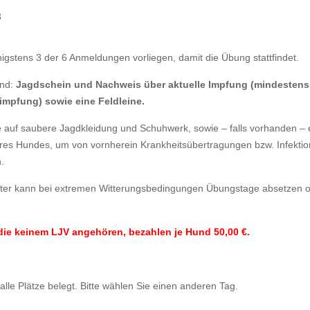
3
gstens 3 der 6 Anmeldungen vorliegen, damit die Übung stattfindet.
ind:
Jagdschein und Nachweis über aktuelle Impfung (mindestens
impfung) sowie eine Feldleine.
te auf saubere Jagdkleidung und Schuhwerk, sowie – falls vorhanden –
res Hundes, um von vornherein Krankheitsübertragungen bzw. Infekti
.
ster kann bei extremen Witterungsbedingungen Übungstage absetzen 
die keinem LJV angehören, bezahlen je Hund 50,00 €.
 alle Plätze belegt. Bitte wählen Sie einen anderen Tag.