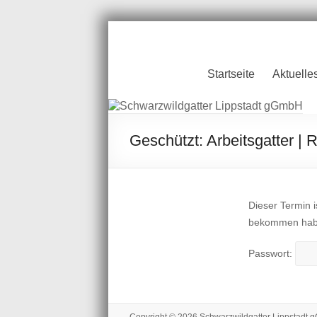
Zum
Inhalt
springen
Schwarzwildgatt
Startseite
Aktuelle
Lippstadt gGmb
Geschützt: Arbeitsgatter | R
Dieser Termin i
bekommen haben
Passwort: