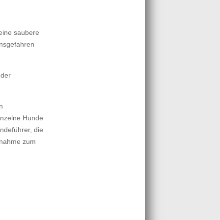
 eine saubere
onsgefahren
oder
n
einzelne Hunde
ndeführer, die
ufnahme zum