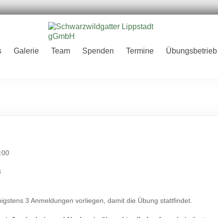
er
s
Galerie
Team
Spenden
Termine
Übungsbetrieb
H
:00
3
gstens 3 Anmeldungen vorliegen, damit die Übung stattfindet.