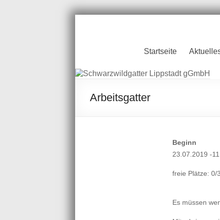
Zum
Inhalt
springen
Schwarzwildgatt
Startseite
Aktuelle
Lippstadt gGmb
Arbeitsgatter
Beginn
23.07.2019 -11
freie Plätze: 0/
Es müssen weni