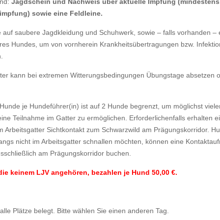
ind:
Jagdschein und Nachweis über aktuelle Impfung (mindestens
impfung) sowie eine Feldleine.
te auf saubere Jagdkleidung und Schuhwerk, sowie – falls vorhanden –
res Hundes, um von vornherein Krankheitsübertragungen bzw. Infekti
.
ster kann bei extremen Witterungsbedingungen Übungstage absetzen 
 Hunde je Hundeführer(in) ist auf 2 Hunde begrenzt, um möglichst viele
ine Teilnahme im Gatter zu ermöglichen. Erforderlichenfalls erhalten 
 im Arbeitsgatter Sichtkontakt zum Schwarzwild am Prägungskorridor. Hu
angs nicht im Arbeitsgatter schnallen möchten, können eine Kontakta
sschließlich am Prägungskorridor buchen.
die keinem LJV angehören, bezahlen je Hund 50,00 €.
 alle Plätze belegt. Bitte wählen Sie einen anderen Tag.