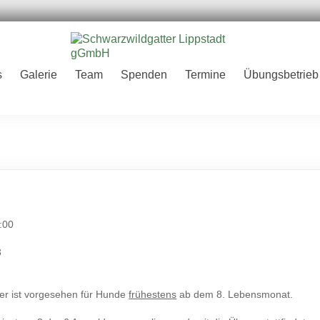
er
s
Galerie
Team
Spenden
Termine
Übungsbetrieb
H
:00
3
ter ist vorgesehen für Hunde
frühestens
ab dem 8. Lebensmonat.