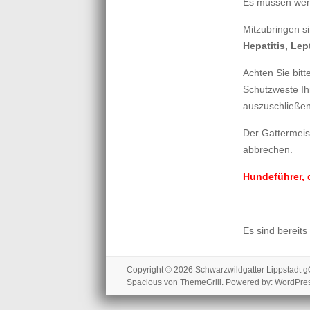
Es müssen weni
Mitzubringen s
Hepatitis, Lep
Achten Sie bit
Schutzweste Ih
auszuschließen
Der Gattermei
abbrechen.
Hundeführer, 
Es sind bereits
Copyright © 2026
Schwarzwildgatter Lippstadt
Spacious
von ThemeGrill. Powered by:
WordPre