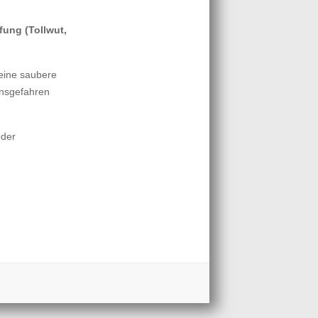
fung (Tollwut,
 eine saubere
onsgefahren
oder