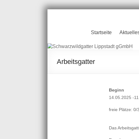
Zum
Inhalt
springen
Schwarzwildgatt
Startseite
Aktuelle
Lippstadt gGmb
Arbeitsgatter
Beginn
14.05.2025 -11
freie Plätze: 0/
Das Arbeitsgat