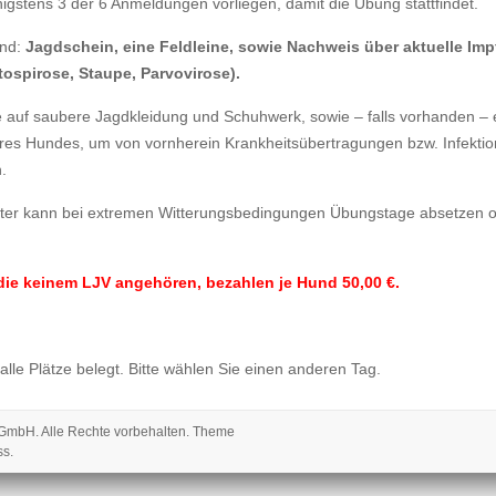
gstens 3 der 6 Anmeldungen vorliegen, damit die Übung stattfindet.
ind:
Jagdschein, eine Feldleine, sowie Nachweis über aktuelle Imp
tospirose, Staupe, Parvovirose).
te auf saubere Jagdkleidung und Schuhwerk, sowie – falls vorhanden –
res Hundes, um von vornherein Krankheitsübertragungen bzw. Infekti
.
ster kann bei extremen Witterungsbedingungen Übungstage absetzen 
die keinem LJV angehören, bezahlen je Hund 50,00 €.
 alle Plätze belegt. Bitte wählen Sie einen anderen Tag.
 gGmbH
. Alle Rechte vorbehalten. Theme
ss
.